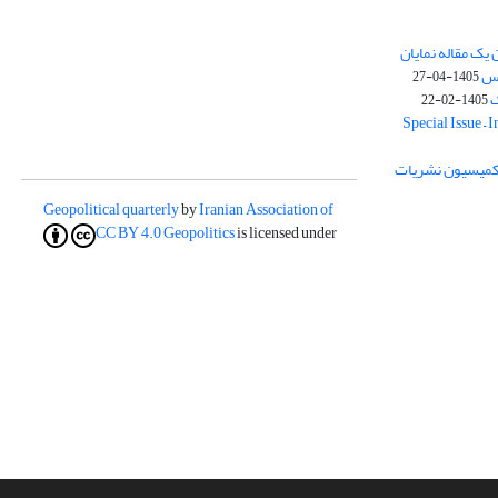
یک مقاله نمایان
وس
1405-04-27
ک
1405-02-22
Special Issue – 
ز کمیسیون نشریات
Geopolitical quarterly
by
Iranian Association of
CC BY 4.0
Geopolitics
is licensed under