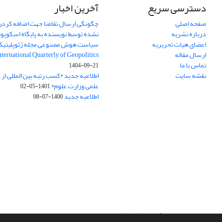
دسترسی سریع
آخرین اخبار
صفحه اصلی
چگونگی ارسال تقاضا جهت اضافه کردن 
درباره نشریه
نشده توسط نویسنده به پایگاه اسکوپ
اعضای هیات تحریریه
سیاست هوش مصنوعی مجله ژئوپلیتی
ارسال مقاله
International Quarterly of Geopolitics
تماس با ما
1404-09-21
نقشه سایت
اطلاعیه جدید *کسب رتبه بین المللی ا
علمی وزارت علوم*
1401-05-02
اطلاعیه جدید
1400-07-08
سامانه مدیریت نشریات علمی.
طراحی و پیاده سازی از
سیناوب