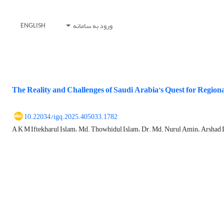
ورود به سامانه
ENGLISH
The Reality and Challenges of Saudi Arabia’s Quest for Region
10.22034/igq.2025.405033.1782
A K M Iftekharul Islam، Md. Thowhidul Islam، Dr. Md. Nurul Amin، Arshad 