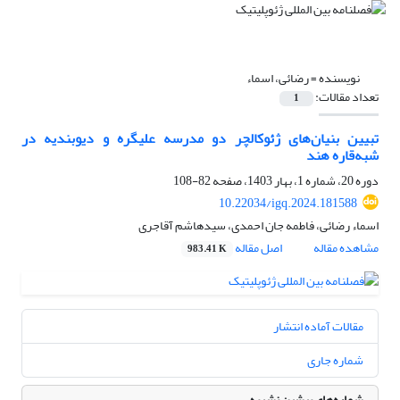
نویسنده =
رضائی، اسماء
تعداد مقالات:
1
تبیین بنیان‌های ژئوکالچر دو مدرسه علیگره و دیوبندیه در
شبه‌قاره هند
دوره 20، شماره 1، بهار 1403، صفحه
82-108
10.22034/igq.2024.181588
اسماء رضائی، فاطمه جان احمدی، سیدهاشم آقاجری
مشاهده مقاله
اصل مقاله
983.41 K
مقالات آماده انتشار
شماره جاری
شماره‌های پیشین نشریه