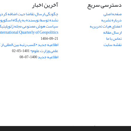
دسترسی سریع
آخرین اخبار
صفحه اصلی
چگونگی ارسال تقاضا جهت اضافه کردن 
درباره نشریه
نشده توسط نویسنده به پایگاه اسکوپ
اعضای هیات تحریریه
سیاست هوش مصنوعی مجله ژئوپلیتی
ارسال مقاله
International Quarterly of Geopolitics
تماس با ما
1404-09-21
نقشه سایت
اطلاعیه جدید *کسب رتبه بین المللی ا
علمی وزارت علوم*
1401-05-02
اطلاعیه جدید
1400-07-08
سامانه مدیریت نشریات علمی.
طراحی و پیاده سازی از
سیناوب