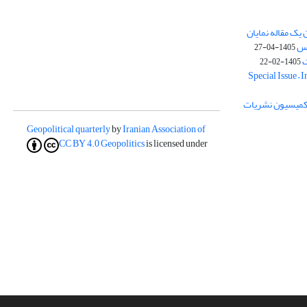
یک مقاله نمایان
وس
1405-04-27
ک
1405-02-22
Special Issue – 
ز کمیسیون نشریات
Geopolitical quarterly
by
Iranian Association of
CC BY 4.0
Geopolitics
is licensed under