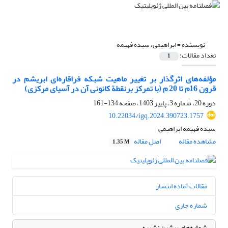
نویسنده =
ابراهیمی، سیده فهیمه
تعداد مقالات:
1
مؤلفه‌های اثرگذار بر تغییر ماهیت شبکه فراقاره‌ای ابریشم در
قرون 16م تا 20 م (با تمرکز برنقطة کانونی آن در آسیای مرکزی)
دوره 20، شماره 3، پاییز 1403، صفحه
134-161
10.22034/igq.2024.390723.1757
سیده فهیمه ابراهیمی
مشاهده مقاله
اصل مقاله
1.35 M
مقالات آماده انتشار
شماره جاری
شماره‌های پیشین نشریه