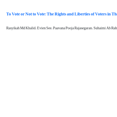
To Vote or Not to Vote: The Rights and Liberties of Voters in T
Rasyikah Md Khalid، Evien See، Paavana Pooja Rajasegaran، Suhaimi Ab R