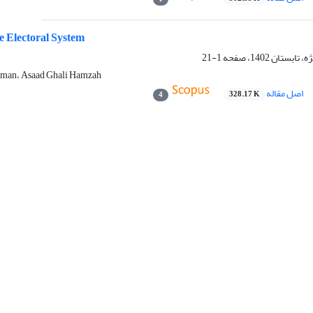
he Electoral System
1-21
ahman، Asaad Ghali Hamzah
اصل مقاله
328.17 K
4