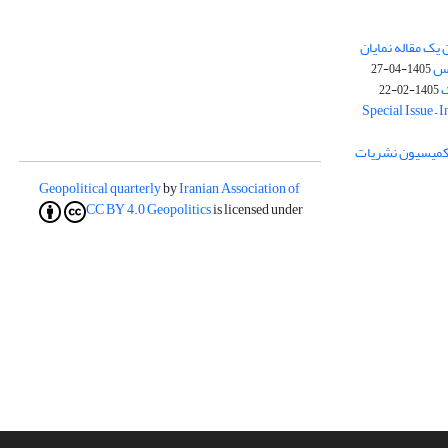
یک مقاله نمایان
وس
1405-04-27
ک
1405-02-22
Special Issue – 
ز کمیسیون نشریات
Geopolitical quarterly
by
Iranian Association of
CC BY 4.0
Geopolitics
is licensed under