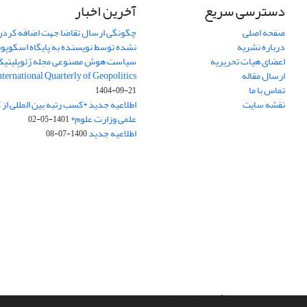
دسترسی سریع
آخرین اخبار
صفحه اصلی
چگونگی ارسال تقاضا جهت اضافه کردن 
درباره نشریه
نشده توسط نویسنده به پایگاه اسکوپ
اعضای هیات تحریریه
سیاست هوش مصنوعی مجله ژئوپلیتی
ارسال مقاله
International Quarterly of Geopolitics
تماس با ما
1404-09-21
نقشه سایت
اطلاعیه جدید *کسب رتبه بین المللی ا
علمی وزارت علوم*
1401-05-02
اطلاعیه جدید
1400-07-08
سامانه مدیریت نشریات علمی.
طراحی و پیاده سازی از
سیناوب