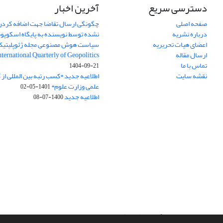
دسترسی سریع
آخرین اخبار
صفحه اصلی
چگونگی ارسال تقاضا جهت اضافه کردن 
درباره نشریه
نشده توسط نویسنده به پایگاه اسکوپ
اعضای هیات تحریریه
سیاست هوش مصنوعی مجله ژئوپلیتی
ارسال مقاله
International Quarterly of Geopolitics
تماس با ما
1404-09-21
نقشه سایت
اطلاعیه جدید *کسب رتبه بین المللی ا
علمی وزارت علوم*
1401-05-02
اطلاعیه جدید
1400-07-08
سامانه مدیریت نشریات علمی.
طراحی و پیاده سازی از
سیناوب