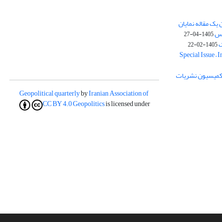
یک مقاله نمایان
وس
1405-04-27
ک
1405-02-22
Special Issue – 
ز کمیسیون نشریات
Geopolitical quarterly
by
Iranian Association of
CC BY 4.0
Geopolitics
is licensed under