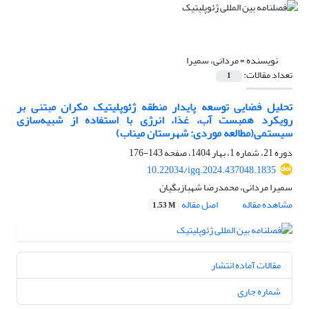
نویسنده =
مردانی، سمیرا
تعداد مقالات:
1
تحلیل فضایی توسعه پایدار منطقه ژئوپلیتیک مکران مبتنی بر
رویکرد همبست آب، غذا، انرژی با استفاده از شبیه‌سازی
سیستمی(مطالعه موردی: شهرستان میناب)
دوره 21، شماره 1، بهار 1404، صفحه
143-176
10.22034/igq.2024.437048.1835
سمیرا مردانی، محمدرضا شهبازبگیان
مشاهده مقاله
اصل مقاله
1.53 M
مقالات آماده انتشار
شماره جاری