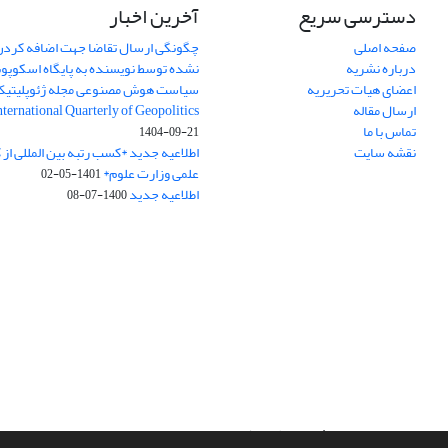
دسترسی سریع
آخرین اخبار
صفحه اصلی
چگونگی ارسال تقاضا جهت اضافه کردن 
درباره نشریه
نشده توسط نویسنده به پایگاه اسکوپ
اعضای هیات تحریریه
سیاست هوش مصنوعی مجله ژئوپلیتی
ارسال مقاله
International Quarterly of Geopolitics
تماس با ما
1404-09-21
نقشه سایت
اطلاعیه جدید *کسب رتبه بین المللی ا
علمی وزارت علوم*
1401-05-02
اطلاعیه جدید
1400-07-08
سامانه مدیریت نشریات علمی.
طراحی و پیاده سازی از
سیناوب