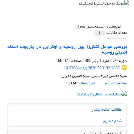
نویسنده =
سیدحسین عمران
تعداد مقالات:
1
بررسی عوامل تنش‌زا بین روسیه و اوکراین در چارچوب اسناد
امنیتی روسیه
دوره 22، شماره 1، بهار 1405، صفحه
142-168
10.22034/igq.2026.520192.2035
سیدمحسن میرحسینی، سیدحسین عمران
مشاهده مقاله
اصل مقاله
1.04 M
مقالات آماده انتشار
شماره جاری
شماره‌های پیشین نشریه