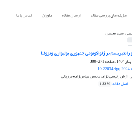
هزینه های بررسی مقاله
ارسال مقاله
داوران
تماس با ما
نی، سید محسن
و رانتیریسم بر ژئواکونومی جمهوری بولیواری ونزوئلا
271-300
10.22034/igq.2024.
آرش رئیسی نژاد، محسن عباس‌زاده مرزبالی
اصل مقاله
1.22 M