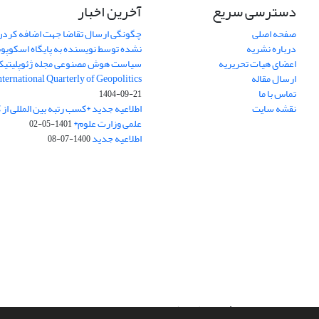
دسترسی سریع
آخرین اخبار
صفحه اصلی
چگونگی ارسال تقاضا جهت اضافه کردن 
درباره نشریه
نشده توسط نویسنده به پایگاه اسکوپ
اعضای هیات تحریریه
سیاست هوش مصنوعی مجله ژئوپلیتی
ارسال مقاله
International Quarterly of Geopolitics
تماس با ما
1404-09-21
نقشه سایت
اطلاعیه جدید *کسب رتبه بین المللی ا
علمی وزارت علوم*
1401-05-02
اطلاعیه جدید
1400-07-08
سامانه مدیریت نشریات علمی.
طراحی و پیاده سازی از
سیناوب