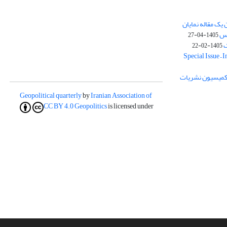
یک مقاله نمایان
وس
1405-04-27
ک
1405-02-22
Special Issue – 
ز کمیسیون نشریات
Geopolitical quarterly
by
Iranian Association of
CC BY 4.0
Geopolitics
is licensed under