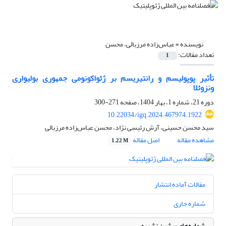
نویسنده =
عباس‌زاده مرزبالی، محسن
تعداد مقالات:
1
تأثیر پوپولیسم و رانتیریسم بر ژئواکونومی جمهوری بولیواری
ونزوئلا
دوره 21، شماره 1، بهار 1404، صفحه
271-300
10.22034/igq.2024.467974.1922
سید محسن حسینی، آرش رئیسی نژاد، محسن عباس‌زاده مرزبالی
مشاهده مقاله
اصل مقاله
1.22 M
مقالات آماده انتشار
شماره جاری
شماره‌های پیشین نشریه