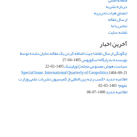
صفحه اصلی
درباره نشریه
اعضای هیات تحریریه
ارسال مقاله
تماس با ما
نقشه سایت
آخرین اخبار
چگونگی ارسال تقاضا جهت اضافه کردن یک مقاله نمایان نشده توسط
نویسنده به پایگاه اسکوپوس
1405-04-27
سیاست هوش مصنوعی مجله ژئوپلیتیک
1405-02-22
Special Issue – International Quarterly of Geopolitics
1404-09-21
اطلاعیه جدید *کسب رتبه بین المللی از کمیسیون نشریات علمی وزارت
علوم*
1401-05-02
اطلاعیه جدید
1400-07-08