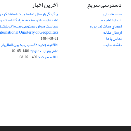
دسترسی سریع
آخرین اخبار
صفحه اصلی
چگونگی ارسال تقاضا جهت اضافه کردن 
درباره نشریه
نشده توسط نویسنده به پایگاه اسکوپ
اعضای هیات تحریریه
سیاست هوش مصنوعی مجله ژئوپلیتی
ارسال مقاله
International Quarterly of Geopolitics
تماس با ما
1404-09-21
نقشه سایت
اطلاعیه جدید *کسب رتبه بین المللی ا
علمی وزارت علوم*
1401-05-02
اطلاعیه جدید
1400-07-08
سامانه مدیریت نشریات علمی.
طراحی و پیاده سازی از
سیناوب