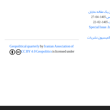
یک مقاله نمایان
وس
1405-04-27
ک
1405-02-22
Special Issue – 
ز کمیسیون نشریات
Geopolitical quarterly
by
Iranian Association of
CC BY 4.0
Geopolitics
is licensed under