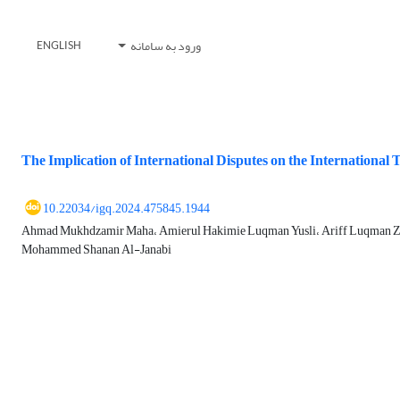
ورود به سامانه
ENGLISH
The Implication of International Disputes on the International 
10.22034/igq.2024.475845.1944
Ahmad Mukhdzamir Maha، Amierul Hakimie Luqman Yusli، Ariff Luqman Zulk
Mohammed Shanan Al-Janabi