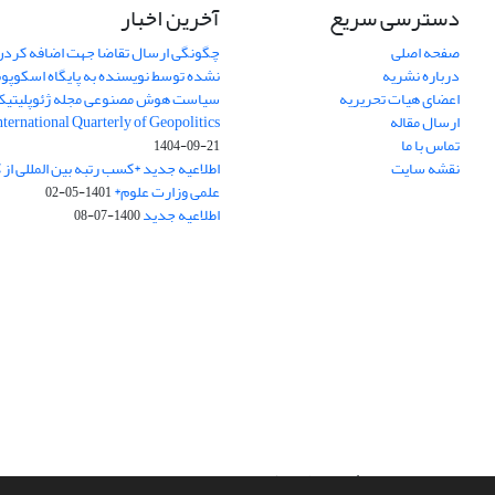
دسترسی سریع
آخرین اخبار
صفحه اصلی
چگونگی ارسال تقاضا جهت اضافه کردن 
درباره نشریه
نشده توسط نویسنده به پایگاه اسکوپ
اعضای هیات تحریریه
سیاست هوش مصنوعی مجله ژئوپلیتی
ارسال مقاله
International Quarterly of Geopolitics
تماس با ما
1404-09-21
نقشه سایت
اطلاعیه جدید *کسب رتبه بین المللی ا
علمی وزارت علوم*
1401-05-02
اطلاعیه جدید
1400-07-08
سامانه مدیریت نشریات علمی.
طراحی و پیاده سازی از
سیناوب