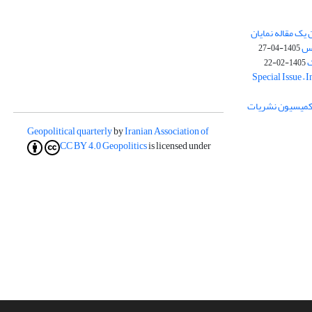
یک مقاله نمایان
وس
1405-04-27
ک
1405-02-22
Special Issue – 
ز کمیسیون نشریات
Geopolitical quarterly
by
Iranian Association of
CC BY 4.0
Geopolitics
is licensed under