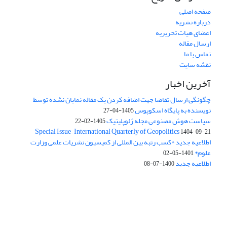
صفحه اصلی
درباره نشریه
اعضای هیات تحریریه
ارسال مقاله
تماس با ما
نقشه سایت
آخرین اخبار
چگونگی ارسال تقاضا جهت اضافه کردن یک مقاله نمایان نشده توسط
نویسنده به پایگاه اسکوپوس
1405-04-27
سیاست هوش مصنوعی مجله ژئوپلیتیک
1405-02-22
Special Issue – International Quarterly of Geopolitics
1404-09-21
اطلاعیه جدید *کسب رتبه بین المللی از کمیسیون نشریات علمی وزارت
علوم*
1401-05-02
اطلاعیه جدید
1400-07-08