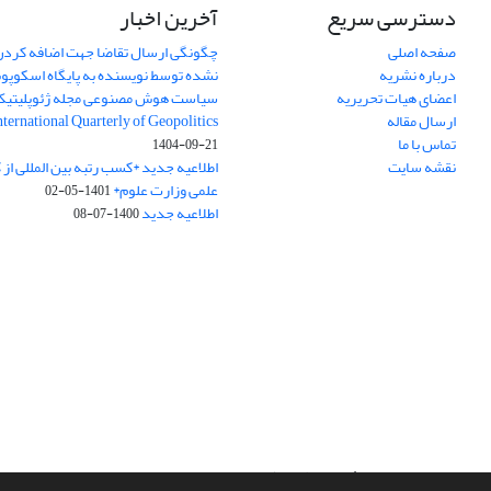
دسترسی سریع
آخرین اخبار
صفحه اصلی
چگونگی ارسال تقاضا جهت اضافه کردن 
درباره نشریه
نشده توسط نویسنده به پایگاه اسکوپ
اعضای هیات تحریریه
سیاست هوش مصنوعی مجله ژئوپلیتی
ارسال مقاله
International Quarterly of Geopolitics
تماس با ما
1404-09-21
نقشه سایت
اطلاعیه جدید *کسب رتبه بین المللی ا
علمی وزارت علوم*
1401-05-02
اطلاعیه جدید
1400-07-08
سامانه مدیریت نشریات علمی.
طراحی و پیاده سازی از
سیناوب