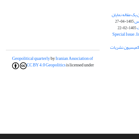
یک مقاله نمایان
وس
1405-04-27
ک
1405-02-22
Special Issue – 
ز کمیسیون نشریات
Geopolitical quarterly
by
Iranian Association of
CC BY 4.0
Geopolitics
is licensed under