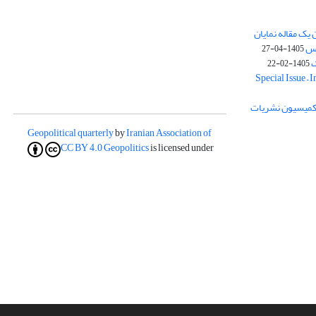
یک مقاله نمایان
وس
1405-04-27
ک
1405-02-22
Special Issue – 
ز کمیسیون نشریات
Geopolitical quarterly
by
Iranian Association of
CC BY 4.0
Geopolitics
is licensed under