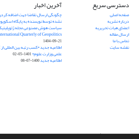
دسترسی سریع
آخرین اخبار
صفحه اصلی
چگونگی ارسال تقاضا جهت اضافه کردن 
درباره نشریه
نشده توسط نویسنده به پایگاه اسکوپ
اعضای هیات تحریریه
سیاست هوش مصنوعی مجله ژئوپلیتی
ارسال مقاله
International Quarterly of Geopolitics
تماس با ما
1404-09-21
نقشه سایت
اطلاعیه جدید *کسب رتبه بین المللی ا
علمی وزارت علوم*
1401-05-02
اطلاعیه جدید
1400-07-08
سامانه مدیریت نشریات علمی.
طراحی و پیاده سازی از
سیناوب