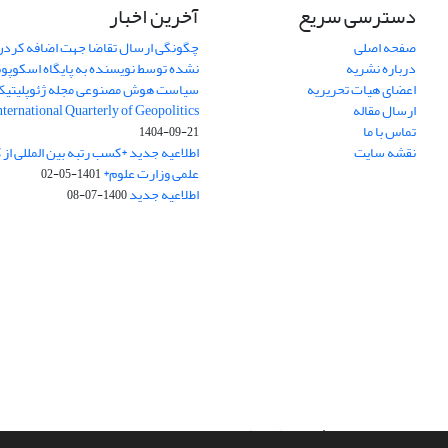
دسترسی سریع
آخرین اخبار
صفحه اصلی
چگونگی ارسال تقاضا جهت اضافه کردن 
درباره نشریه
نشده توسط نویسنده به پایگاه اسکوپ
اعضای هیات تحریریه
سیاست هوش مصنوعی مجله ژئوپلیتی
ارسال مقاله
International Quarterly of Geopolitics
تماس با ما
1404-09-21
نقشه سایت
اطلاعیه جدید *کسب رتبه بین المللی ا
علمی وزارت علوم*
1401-05-02
اطلاعیه جدید
1400-07-08
سامانه مدیریت نشریات علمی.
طراحی و پیاده سازی از
سیناوب