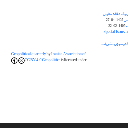
یک مقاله نمایان
وس
1405-04-27
ک
1405-02-22
Special Issue – 
ز کمیسیون نشریات
Geopolitical quarterly
by
Iranian Association of
CC BY 4.0
Geopolitics
is licensed under