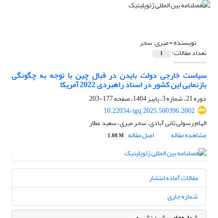
نویسنده =
میری، سحر
تعداد مقالات:
1
سیاست خارجی دولت بایدن در قبال چین با توجه به چگونگی
بازنمایی این کشور در اسناد راهبردی 2022 آمریکا
دوره 21، شماره 3، پاییز 1404، صفحه
177-203
10.22034/igq.2025.500396.2002
الهام رسولی ثانی آبادی، سحر میری، سعید عطار
مشاهده مقاله
اصل مقاله
1.08 M
مقالات آماده انتشار
شماره جاری
شماره‌های پیشین نشریه