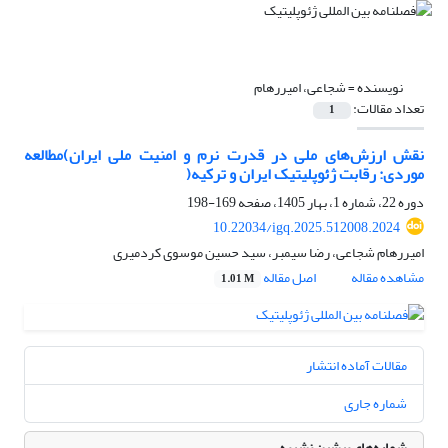
نویسنده =
شجاعی، امیررهام
تعداد مقالات:
1
نقش ارزش‌های ملی در قدرت نرم و امنیت ملی ایران)مطالعه
موردی: رقابت ژئوپلیتیک ایران و ترکیه(
دوره 22، شماره 1، بهار 1405، صفحه
169-198
10.22034/igq.2025.512008.2024
امیررهام شجاعی، رضا سیمبر، سید حسین موسوی کردمیری
مشاهده مقاله
اصل مقاله
1.01 M
مقالات آماده انتشار
شماره جاری
شماره‌های پیشین نشریه