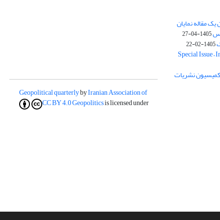
یک مقاله نمایان
وس
1405-04-27
ک
1405-02-22
Special Issue – 
ز کمیسیون نشریات
Geopolitical quarterly
by
Iranian Association of
CC BY 4.0
Geopolitics
is licensed under