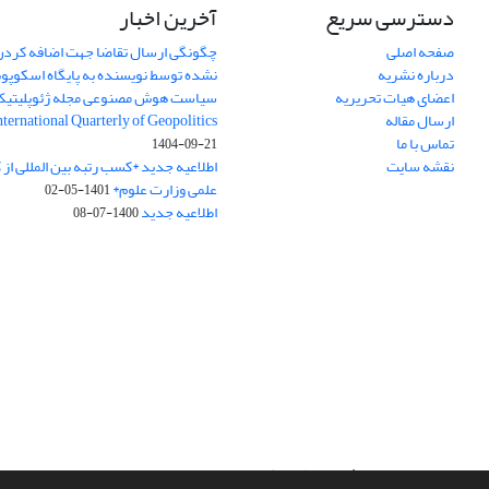
دسترسی سریع
آخرین اخبار
صفحه اصلی
چگونگی ارسال تقاضا جهت اضافه کردن 
درباره نشریه
نشده توسط نویسنده به پایگاه اسکوپ
اعضای هیات تحریریه
سیاست هوش مصنوعی مجله ژئوپلیتی
ارسال مقاله
International Quarterly of Geopolitics
تماس با ما
1404-09-21
نقشه سایت
اطلاعیه جدید *کسب رتبه بین المللی ا
علمی وزارت علوم*
1401-05-02
اطلاعیه جدید
1400-07-08
سامانه مدیریت نشریات علمی.
طراحی و پیاده سازی از
سیناوب