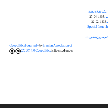
یک مقاله نمایان
وس
1405-04-27
ک
1405-02-22
Special Issue – 
ز کمیسیون نشریات
Geopolitical quarterly
by
Iranian Association of
CC BY 4.0
Geopolitics
is licensed under