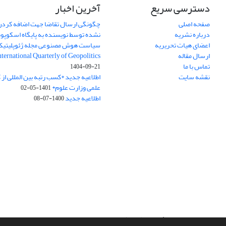
دسترسی سریع
آخرین اخبار
صفحه اصلی
چگونگی ارسال تقاضا جهت اضافه کردن 
درباره نشریه
نشده توسط نویسنده به پایگاه اسکوپ
اعضای هیات تحریریه
سیاست هوش مصنوعی مجله ژئوپلیتی
ارسال مقاله
International Quarterly of Geopolitics
تماس با ما
1404-09-21
نقشه سایت
اطلاعیه جدید *کسب رتبه بین المللی ا
علمی وزارت علوم*
1401-05-02
اطلاعیه جدید
1400-07-08
سامانه مدیریت نشریات علمی.
طراحی و پیاده سازی از
سیناوب