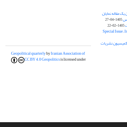
یک مقاله نمایان
وس
1405-04-27
ک
1405-02-22
Special Issue – 
ز کمیسیون نشریات
Geopolitical quarterly
by
Iranian Association of
CC BY 4.0
Geopolitics
is licensed under