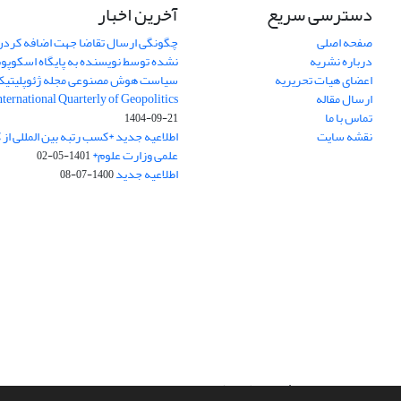
دسترسی سریع
آخرین اخبار
صفحه اصلی
چگونگی ارسال تقاضا جهت اضافه کردن 
درباره نشریه
نشده توسط نویسنده به پایگاه اسکوپ
اعضای هیات تحریریه
سیاست هوش مصنوعی مجله ژئوپلیتی
ارسال مقاله
International Quarterly of Geopolitics
تماس با ما
1404-09-21
نقشه سایت
اطلاعیه جدید *کسب رتبه بین المللی ا
علمی وزارت علوم*
1401-05-02
اطلاعیه جدید
1400-07-08
سامانه مدیریت نشریات علمی.
طراحی و پیاده سازی از
سیناوب