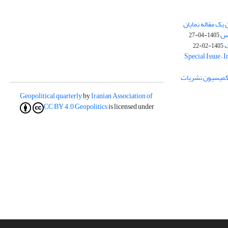
یک مقاله نمایان
وس
1405-04-27
ک
1405-02-22
Special Issue – 
ز کمیسیون نشریات
Geopolitical quarterly
by
Iranian Association of
CC BY 4.0
Geopolitics
is licensed under