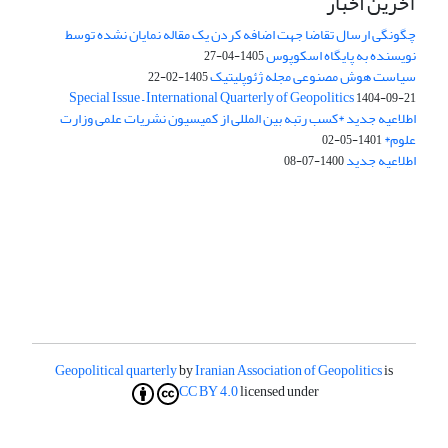
آخرین اخبار
چگونگی ارسال تقاضا جهت اضافه کردن یک مقاله نمایان نشده توسط
نویسنده به پایگاه اسکوپوس
1405-04-27
سیاست هوش مصنوعی مجله ژئوپلیتیک
1405-02-22
Special Issue – International Quarterly of Geopolitics
1404-09-21
اطلاعیه جدید *کسب رتبه بین المللی از کمیسیون نشریات علمی وزارت
علوم*
1401-05-02
اطلاعیه جدید
1400-07-08
Geopolitical quarterly
by
Iranian Association of Geopolitics
is
CC BY 4.0
licensed under