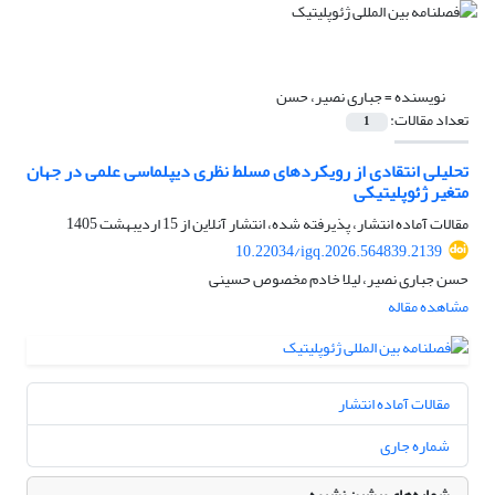
نویسنده =
جباری نصیر، حسن
تعداد مقالات:
1
تحلیلی انتقادی از رویکردهای مسلط نظری دیپلماسی علمی در جهان
متغیر ژئوپلیتیکی
مقالات آماده انتشار، پذیرفته شده، انتشار آنلاین از
15 اردیبهشت 1405
10.22034/igq.2026.564839.2139
حسن جباری نصیر، لیلا خادم مخصوص حسینی
مشاهده مقاله
مقالات آماده انتشار
شماره جاری
شماره‌های پیشین نشریه