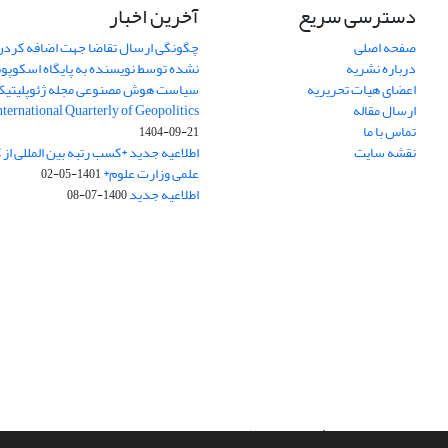
دسترسی سریع
آخرین اخبار
صفحه اصلی
چگونگی ارسال تقاضا جهت اضافه کردن 
درباره نشریه
نشده توسط نویسنده به پایگاه اسکوپ
اعضای هیات تحریریه
سیاست هوش مصنوعی مجله ژئوپلیتی
ارسال مقاله
International Quarterly of Geopolitics
تماس با ما
1404-09-21
نقشه سایت
اطلاعیه جدید *کسب رتبه بین المللی ا
علمی وزارت علوم*
1401-05-02
اطلاعیه جدید
1400-07-08
سامانه مدیریت نشریات علمی.
طراحی و پیاده سازی از
سیناوب