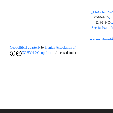
یک مقاله نمایان
وس
1405-04-27
ک
1405-02-22
Special Issue – 
ز کمیسیون نشریات
Geopolitical quarterly
by
Iranian Association of
CC BY 4.0
Geopolitics
is licensed under