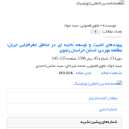
نویسنده =
علوی قصونی، سید جواد
تعداد مقالات:
1
پیوندهای امنیت و توسعه ناحیه ای در مناطق جغرافیایی ایران؛
مطالعه موردی: استان خراسان رضوی
دوره 13، شماره 45، بهار 1396، صفحه
125-145
سید جواد علوی قصونی، محمد میره ای، سید عباس احمدی
مشاهده مقاله
اصل مقاله
1021.62 K
مقالات آماده انتشار
شماره جاری
شماره‌های پیشین نشریه