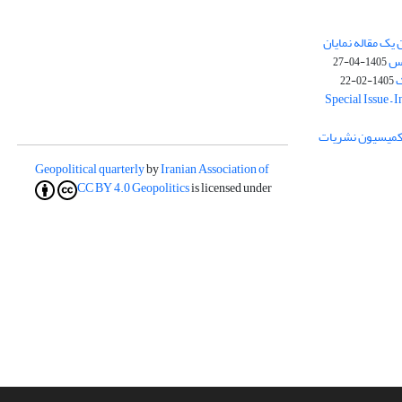
یک مقاله نمایان
وس
1405-04-27
ک
1405-02-22
Special Issue – 
ز کمیسیون نشریات
Geopolitical quarterly
by
Iranian Association of
CC BY 4.0
Geopolitics
is licensed under