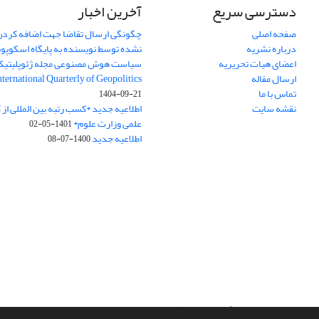
دسترسی سریع
آخرین اخبار
صفحه اصلی
چگونگی ارسال تقاضا جهت اضافه کردن 
درباره نشریه
نشده توسط نویسنده به پایگاه اسکوپ
اعضای هیات تحریریه
سیاست هوش مصنوعی مجله ژئوپلیتی
ارسال مقاله
International Quarterly of Geopolitics
تماس با ما
1404-09-21
نقشه سایت
اطلاعیه جدید *کسب رتبه بین المللی ا
علمی وزارت علوم*
1401-05-02
اطلاعیه جدید
1400-07-08
سامانه مدیریت نشریات علمی.
طراحی و پیاده سازی از
سیناوب