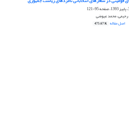
ی قومیتی در شعارهای انتخاباتی نامزدهای ریاست جمهوری
95-121
ا رحیمی، محمد عیوضی
اصل مقاله
475.67 K