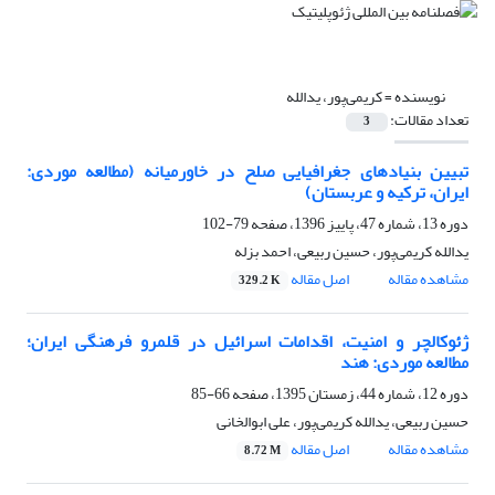
نویسنده =
کریمی‌پور، یدالله
تعداد مقالات:
3
تبیین بنیادهای جغرافیایی صلح در خاورمیانه (مطالعه موردی:
ایران، ترکیه و عربستان)
دوره 13، شماره 47، پاییز 1396، صفحه
79-102
یدالله کریمی‌پور، حسین ربیعی، احمد بزله
مشاهده مقاله
اصل مقاله
329.2 K
ژئوکالچر و امنیت، اقدامات اسرائیل در قلمرو فرهنگی ایران؛
مطالعه موردی: هند
دوره 12، شماره 44، زمستان 1395، صفحه
66-85
حسین ربیعی، یدالله کریمی‌پور، علی ابوالخانی
مشاهده مقاله
اصل مقاله
8.72 M