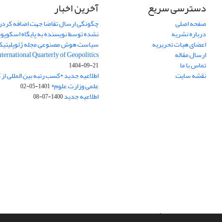
دسترسی سریع
آخرین اخبار
صفحه اصلی
چگونگی ارسال تقاضا جهت اضافه کردن 
درباره نشریه
نشده توسط نویسنده به پایگاه اسکوپ
اعضای هیات تحریریه
سیاست هوش مصنوعی مجله ژئوپلیتی
ارسال مقاله
International Quarterly of Geopolitics
تماس با ما
1404-09-21
نقشه سایت
اطلاعیه جدید *کسب رتبه بین المللی ا
علمی وزارت علوم*
1401-05-02
اطلاعیه جدید
1400-07-08
سامانه مدیریت نشریات علمی.
طراحی و پیاده سازی از
سیناوب