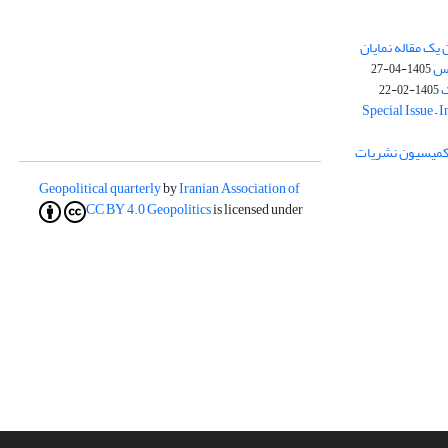
یک مقاله نمایان
وس
1405-04-27
ک
1405-02-22
Special Issue – 
ز کمیسیون نشریات
Geopolitical quarterly
by
Iranian Association of
CC BY 4.0
Geopolitics
is licensed under