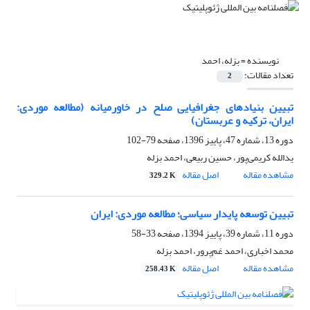
نویسنده =
بزله، احمد
تعداد مقالات:
2
تبیین بنیادهای جغرافیایی صلح در خاورمیانه (مطالعه موردی:
ایران، ترکیه و عربستان)
دوره 13، شماره 47، پاییز 1396، صفحه
79-102
یدالله کریمی‌پور، حسین ربیعی، احمد بزله
مشاهده مقاله
اصل مقاله
329.2 K
تبیین توسعه پایدار سیاسی؛ مطالعه موردی: ایران
دوره 11، شماره 39، پاییز 1394، صفحه
33-58
محمد اخباری، احمد غم‌پرور، احمد بزله
مشاهده مقاله
اصل مقاله
258.43 K