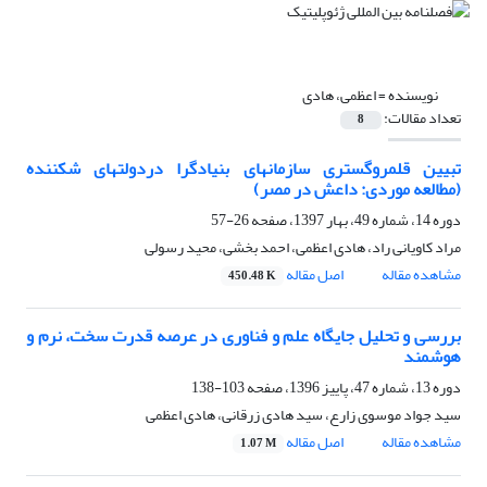
نویسنده =
اعظمی، هادی
تعداد مقالات:
8
تبیین قلمروگستری سازمانهای بنیادگرا دردولتهای شکننده
(مطالعه موردی: داعش در مصر)
دوره 14، شماره 49، بهار 1397، صفحه
26-57
مراد کاویانی راد، هادی اعظمی، احمد بخشی، محید رسولی
مشاهده مقاله
اصل مقاله
450.48 K
بررسی و تحلیل جایگاه علم و فناوری در عرصه قدرت سخت، نرم و
هوشمند
دوره 13، شماره 47، پاییز 1396، صفحه
103-138
سید جواد موسوی زارع، سید هادی زرقانی، هادی اعظمی
مشاهده مقاله
اصل مقاله
1.07 M