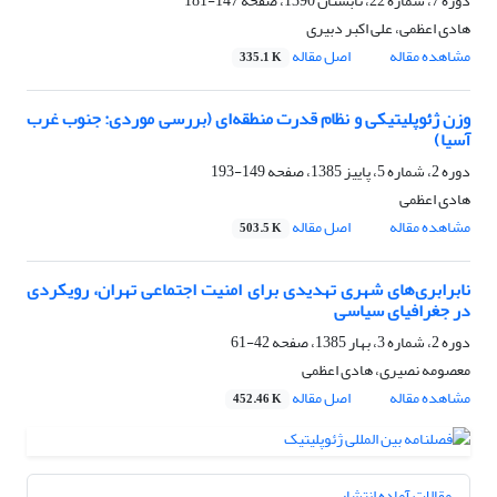
دوره 7، شماره 22، تابستان 1390، صفحه
147-181
هادی اعظمی، علی اکبر دبیری
مشاهده مقاله
اصل مقاله
335.1 K
وزن ژئوپلیتیکی و نظام قدرت منطقه‌ای (بررسی موردی: جنوب غرب
آسیا)
دوره 2، شماره 5، پاییز 1385، صفحه
149-193
هادی اعظمی
مشاهده مقاله
اصل مقاله
503.5 K
نابرابری‌های شهری تهدیدی برای امنیت اجتماعی تهران، رویکردی
در جغرافیای سیاسی
دوره 2، شماره 3، بهار 1385، صفحه
42-61
معصومه نصیری، هادی اعظمی
مشاهده مقاله
اصل مقاله
452.46 K
مقالات آماده انتشار