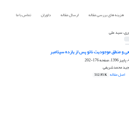
هزینه های بررسی مقاله
ارسال مقاله
داوران
تماس با ما
ری، سید علی
عی و منطق موجودیت ناتو پس از یازده سپتامبر
176-202
مجید محمدشریفی
اصل مقاله
512.95 K