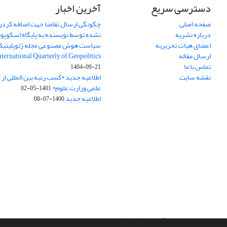
دسترسی سریع
آخرین اخبار
صفحه اصلی
چگونگی ارسال تقاضا جهت اضافه کردن 
درباره نشریه
نشده توسط نویسنده به پایگاه اسکوپ
اعضای هیات تحریریه
سیاست هوش مصنوعی مجله ژئوپلیتی
ارسال مقاله
International Quarterly of Geopolitics
تماس با ما
1404-09-21
نقشه سایت
اطلاعیه جدید *کسب رتبه بین المللی ا
علمی وزارت علوم*
1401-05-02
اطلاعیه جدید
1400-07-08
سامانه مدیریت نشریات علمی.
طراحی و پیاده سازی از
سیناوب