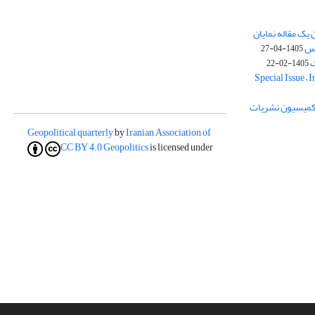
یک مقاله نمایان
وس
1405-04-27
ک
1405-02-22
Special Issue – 
ز کمیسیون نشریات
Geopolitical quarterly
by
Iranian Association of
CC BY 4.0
Geopolitics
is licensed under