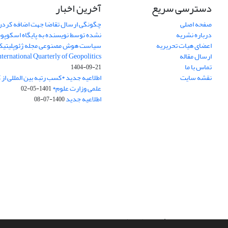
دسترسی سریع
آخرین اخبار
صفحه اصلی
چگونگی ارسال تقاضا جهت اضافه کردن 
درباره نشریه
نشده توسط نویسنده به پایگاه اسکوپ
اعضای هیات تحریریه
سیاست هوش مصنوعی مجله ژئوپلیتی
ارسال مقاله
International Quarterly of Geopolitics
تماس با ما
1404-09-21
نقشه سایت
اطلاعیه جدید *کسب رتبه بین المللی ا
علمی وزارت علوم*
1401-05-02
اطلاعیه جدید
1400-07-08
سامانه مدیریت نشریات علمی.
طراحی و پیاده سازی از
سیناوب