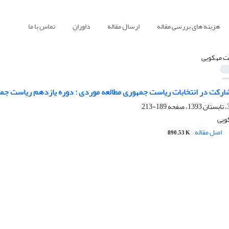
هزینه های بررسی مقاله
ارسال مقاله
داوران
تماس با ما
 مهکویی
ارکت در انتخابات ریاست جمهوری مطالعه موردی : دوره یازدهم ریاست جم
189-213
ویی
اصل مقاله
890.53 K