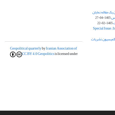
یک مقاله نمایان
وس
1405-04-27
ک
1405-02-22
Special Issue – 
ز کمیسیون نشریات
Geopolitical quarterly
by
Iranian Association of
CC BY 4.0
Geopolitics
is licensed under