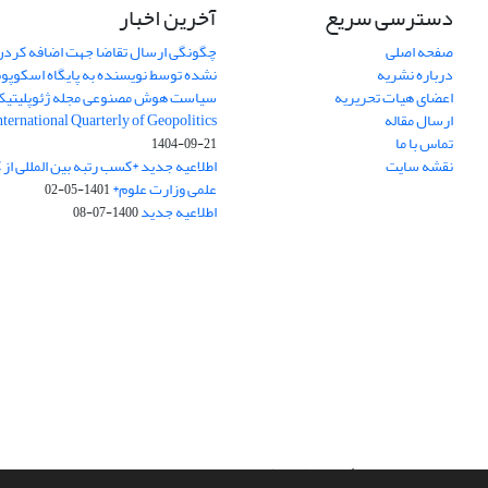
دسترسی سریع
آخرین اخبار
صفحه اصلی
چگونگی ارسال تقاضا جهت اضافه کردن 
درباره نشریه
نشده توسط نویسنده به پایگاه اسکوپ
اعضای هیات تحریریه
سیاست هوش مصنوعی مجله ژئوپلیتی
ارسال مقاله
International Quarterly of Geopolitics
تماس با ما
1404-09-21
نقشه سایت
اطلاعیه جدید *کسب رتبه بین المللی ا
علمی وزارت علوم*
1401-05-02
اطلاعیه جدید
1400-07-08
سامانه مدیریت نشریات علمی.
طراحی و پیاده سازی از
سیناوب