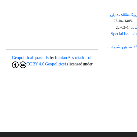
یک مقاله نمایان
وس
1405-04-27
ک
1405-02-22
Special Issue – 
ز کمیسیون نشریات
Geopolitical quarterly
by
Iranian Association of
CC BY 4.0
Geopolitics
is licensed under