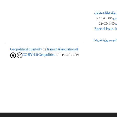
یک مقاله نمایان
وس
1405-04-27
ک
1405-02-22
Special Issue – 
ز کمیسیون نشریات
Geopolitical quarterly
by
Iranian Association of
CC BY 4.0
Geopolitics
is licensed under