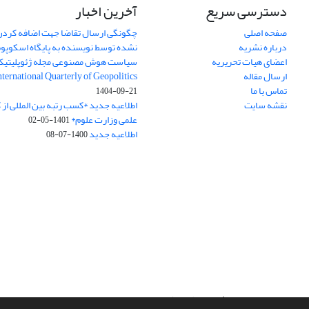
دسترسی سریع
آخرین اخبار
صفحه اصلی
چگونگی ارسال تقاضا جهت اضافه کردن 
درباره نشریه
نشده توسط نویسنده به پایگاه اسکوپ
اعضای هیات تحریریه
سیاست هوش مصنوعی مجله ژئوپلیتی
ارسال مقاله
International Quarterly of Geopolitics
تماس با ما
1404-09-21
نقشه سایت
اطلاعیه جدید *کسب رتبه بین المللی ا
علمی وزارت علوم*
1401-05-02
اطلاعیه جدید
1400-07-08
سامانه مدیریت نشریات علمی.
طراحی و پیاده سازی از
سیناوب