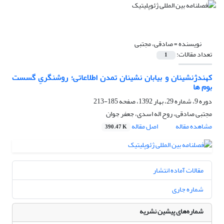
نویسنده =
صادقی، مجتبی
تعداد مقالات:
1
کهندژنشینان و بیابان نشینان تمدن اطلاعاتی؛ روشنگریِ گسست
بوم ها
دوره 9، شماره 29، بهار 1392، صفحه
185-213
مجتبی صادقی، روح اله اسدی، جعفر جوان
مشاهده مقاله
اصل مقاله
390.47 K
مقالات آماده انتشار
شماره جاری
شماره‌های پیشین نشریه