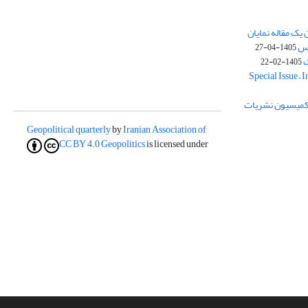
یک مقاله نمایان
وس
1405-04-27
ک
1405-02-22
Special Issue – 
ز کمیسیون نشریات
Geopolitical quarterly
by
Iranian Association of
CC BY 4.0
Geopolitics
is licensed under