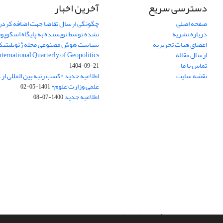
دسترسی سریع
آخرین اخبار
صفحه اصلی
چگونگی ارسال تقاضا جهت اضافه کردن 
درباره نشریه
نشده توسط نویسنده به پایگاه اسکوپ
اعضای هیات تحریریه
سیاست هوش مصنوعی مجله ژئوپلیتی
ارسال مقاله
International Quarterly of Geopolitics
تماس با ما
1404-09-21
نقشه سایت
اطلاعیه جدید *کسب رتبه بین المللی ا
علمی وزارت علوم*
1401-05-02
اطلاعیه جدید
1400-07-08
سامانه مدیریت نشریات علمی.
طراحی و پیاده سازی از
سیناوب