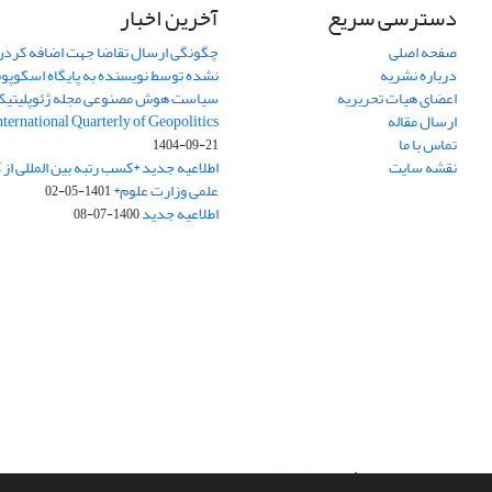
دسترسی سریع
آخرین اخبار
صفحه اصلی
چگونگی ارسال تقاضا جهت اضافه کردن 
درباره نشریه
نشده توسط نویسنده به پایگاه اسکوپ
اعضای هیات تحریریه
سیاست هوش مصنوعی مجله ژئوپلیتی
ارسال مقاله
International Quarterly of Geopolitics
تماس با ما
1404-09-21
نقشه سایت
اطلاعیه جدید *کسب رتبه بین المللی ا
علمی وزارت علوم*
1401-05-02
اطلاعیه جدید
1400-07-08
سامانه مدیریت نشریات علمی.
طراحی و پیاده سازی از
سیناوب