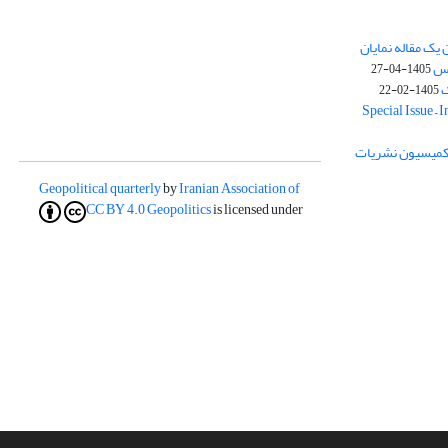
یک مقاله نمایان
وس
1405-04-27
ک
1405-02-22
Special Issue – 
ز کمیسیون نشریات
Geopolitical quarterly
by
Iranian Association of
CC BY 4.0
Geopolitics
is licensed under