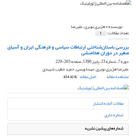
نویسنده =
هژبری نوبری، علیرضا
تعداد مقالات:
1
بررسی باستان‌شناختی ارتباطات سیاسی و فرهنگی ایران و آسیای
صغیر در دوران هخامنشی
دوره 7، شماره 23، پاییز 1390، صفحه
203-229
علیرضا هژبری نوبری، مهسا ویسی، حمید خطیب شهیدی
مشاهده مقاله
اصل مقاله
654.42 K
مقالات آماده انتشار
شماره جاری
شماره‌های پیشین نشریه