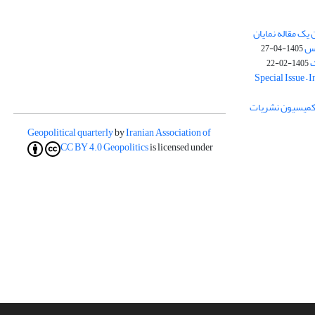
یک مقاله نمایان
وس
1405-04-27
ک
1405-02-22
Special Issue – 
ز کمیسیون نشریات
Geopolitical quarterly
by
Iranian Association of
CC BY 4.0
Geopolitics
is licensed under