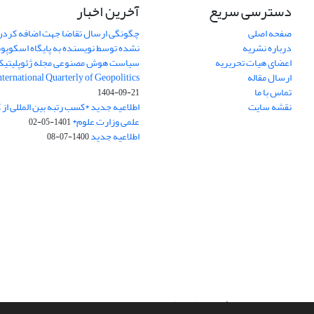
دسترسی سریع
آخرین اخبار
صفحه اصلی
چگونگی ارسال تقاضا جهت اضافه کردن 
درباره نشریه
نشده توسط نویسنده به پایگاه اسکوپ
اعضای هیات تحریریه
سیاست هوش مصنوعی مجله ژئوپلیتی
ارسال مقاله
International Quarterly of Geopolitics
تماس با ما
1404-09-21
نقشه سایت
اطلاعیه جدید *کسب رتبه بین المللی ا
علمی وزارت علوم*
1401-05-02
اطلاعیه جدید
1400-07-08
سامانه مدیریت نشریات علمی.
طراحی و پیاده سازی از
سیناوب