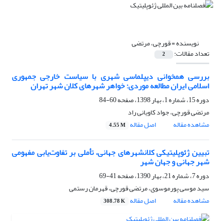
نویسنده =
قورچی، مرتضی
تعداد مقالات:
2
بررسی همخوانی دیپلماسی شهری با سیاست خارجی جمهوری
اسلامی ایران مطالعه موردی: خواهر شهرهای کلان شهر تهران
دوره 15، شماره 1، بهار 1398، صفحه
60-84
مرتضی قورچی، جواد کاویانی راد
مشاهده مقاله
اصل مقاله
4.55 M
تبیین ژئوپلیتیکی کلانشهرهای جهانی، تأملی بر تفاوت‌یابی مفهومی
شهر جهانی و جهان شهر
دوره 7، شماره 21، بهار 1390، صفحه
41-69
سید موسی پورموسوی، مرتضی قورچی، قهرمان رستمی
مشاهده مقاله
اصل مقاله
308.78 K