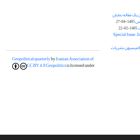
یک مقاله نمایان
وس
1405-04-27
ک
1405-02-22
Special Issue – 
ز کمیسیون نشریات
Geopolitical quarterly
by
Iranian Association of
CC BY 4.0
Geopolitics
is licensed under