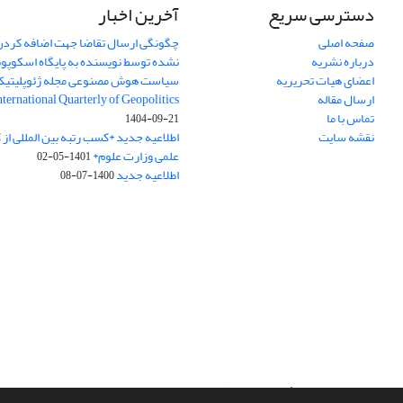
دسترسی سریع
آخرین اخبار
صفحه اصلی
چگونگی ارسال تقاضا جهت اضافه کردن 
درباره نشریه
نشده توسط نویسنده به پایگاه اسکوپ
اعضای هیات تحریریه
سیاست هوش مصنوعی مجله ژئوپلیتی
ارسال مقاله
International Quarterly of Geopolitics
تماس با ما
1404-09-21
نقشه سایت
اطلاعیه جدید *کسب رتبه بین المللی ا
علمی وزارت علوم*
1401-05-02
اطلاعیه جدید
1400-07-08
سامانه مدیریت نشریات علمی.
طراحی و پیاده سازی از
سیناوب