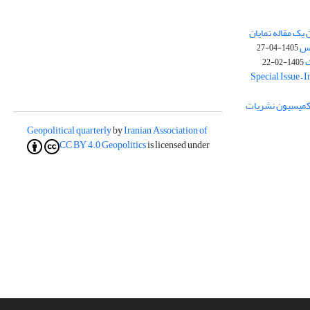
یک مقاله نمایان
وس
1405-04-27
ک
1405-02-22
Special Issue – 
ز کمیسیون نشریات
Geopolitical quarterly
by
Iranian Association of
CC BY 4.0
Geopolitics
is licensed under