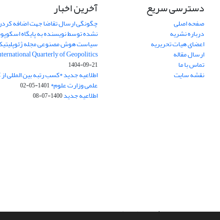
دسترسی سریع
آخرین اخبار
صفحه اصلی
چگونگی ارسال تقاضا جهت اضافه کردن 
درباره نشریه
نشده توسط نویسنده به پایگاه اسکوپ
اعضای هیات تحریریه
سیاست هوش مصنوعی مجله ژئوپلیتی
ارسال مقاله
International Quarterly of Geopolitics
تماس با ما
1404-09-21
نقشه سایت
اطلاعیه جدید *کسب رتبه بین المللی ا
علمی وزارت علوم*
1401-05-02
اطلاعیه جدید
1400-07-08
سامانه مدیریت نشریات علمی.
طراحی و پیاده سازی از
سیناوب