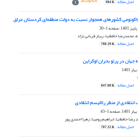
اصل مقاله
984 K
1
واکونومی کشورهای همجوار نسبت به دولت منطقه‌ای کردستان عراق
1-30
محمد‌رضا حافظ‌نیا، ریباز قربانی نژاد
اصل مقاله
788.39 K
 جهان در پرتو بحران اوکراین
اصل مقاله
847.08 K
 انتقادی از منظر رئالیسم انتقادی
1-43
رضا حافظ‌نیا، ابراهیم رومینا، زهرا احمدی پور
اصل مقاله
707.32 K