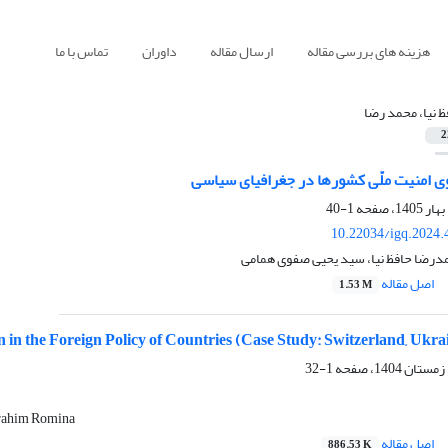
هزینه های بررسی مقاله
ارسال مقاله
داوران
تماس با ما
ظ نیا، محمد رضا
2
وی امنیت ملّی کشورها در جغرافیای سیاسی
1-40
10.22034/igq.2024.
مدرضا حافظ نیا، سید یحیی صفوی همامی
اصل مقاله
1.53 M
 in the Foreign Policy of Countries (Case Study: Switzerland, Ukra
1-32
brahim Romina
اصل مقاله
886.53 K