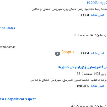
10.22034/igq.
حمد رضا حافظ نیا، زهرا احمدی پور، سیروس احمدی نوحدانی
اصل مقاله
1.01 M
 of States
1-32
ivand Zamani
اصل مقاله
1.08 M
1
ش قلمروسازی ژئوپلیتیکی کشورها
1-33
 رضا حافظ نیا، محمدحسین افشردی، سیروس احمدی نوحدانی
اصل مقاله
1018.28 K
f a Geopolitical Aspect
22-40