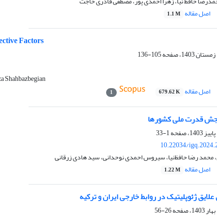
مدرضا حافظ نیا، زهرا احمدی پور، مصطفی قادری حاجت
اصل مقاله
1.1 M
fective Factors
105-136
a Shahbazbegian
اصل مقاله
679.62 K
1
جش قدرت ملی کشورها
1-33
10.22034/igq.2024.
، محمد رضا حافظ‌نیا، سیروس احمدی نوحدانی، سید هادی زرقانی
اصل مقاله
1.22 M
 علایق ژئوپلیتیک در روابط خارجی ایران و ترکیه
26-56