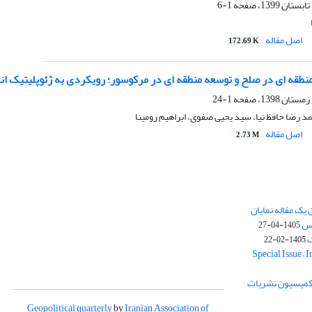
1-6
اصل مقاله
172.69 K
طقه ای در صلح و توسعه منطقه ای در مرکوسور؛ رویکردی به ژئوپلیتیک ان
1-24
 رضا حافظ نیا، سید یحیی صفوی، ابراهیم رومینا
اصل مقاله
2.73 M
یک مقاله نمایان
وس
1405-04-27
ک
1405-02-22
Special Issue – 
ز کمیسیون نشریات
Geopolitical quarterly
by
Iranian Association of