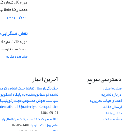
دوره 16، شماره 2، تابستان 1399، صفحه
محمد رضا حافظ نیا
سخن سردبیر
نقش همگرایی من
دوره 15، شماره 4، زمستان 1398، صفحه
سعید صادقلو، محمد
مشاهده مقاله
دسترسی سریع
آخرین اخبار
صفحه اصلی
چگونگی ارسال تقاضا جهت اضافه کردن 
درباره نشریه
نشده توسط نویسنده به پایگاه اسکوپ
اعضای هیات تحریریه
سیاست هوش مصنوعی مجله ژئوپلیتی
ارسال مقاله
International Quarterly of Geopolitics
تماس با ما
1404-09-21
نقشه سایت
اطلاعیه جدید *کسب رتبه بین المللی ا
علمی وزارت علوم*
1401-05-02