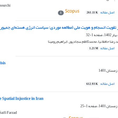
hourchi
اصل مقاله
261.11 K
1
قویت انسجام و هویت ملی (مطالعه موردی: سیاست انرژی هسته‌ای جمهوری
1-32
مد رضا حافظ نیا، محمدکاظم سجادپور، ابراهیم رومینا
اصل مقاله
1.21 M
isis
اصل مقاله
612.93 K
 Spatial Injustice in Iran
1-25
aifi Farzad