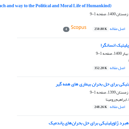
ach and way to the Political and Moral Life of Humankind)
1-9
اصل مقاله
250.88 K
4
لیتیک انسانگرا
1-9
اصل مقاله
352.28 K
تیکی برای حل بحران بیماری های همه گیر
1-9
 ابراهیم رومینا
اصل مقاله
248.26 K
هبرد ژئوپلیتیکی برای حل بحران‌های پاندمیک