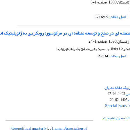
1-6
اصل مقاله
172.69 K
طقه ای در صلح و توسعه منطقه ای در مرکوسور؛ رویکردی به ژئوپلیتیک ان
1-24
 رضا حافظ نیا، سید یحیی صفوی، ابراهیم رومینا
اصل مقاله
2.73 M
یک مقاله نمایان
وس
1405-04-27
ک
1405-02-22
Special Issue – 
ز کمیسیون نشریات
Geopolitical quarterly
by
Iranian Association of