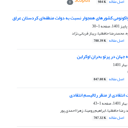
اصل مقاله
984 K
1
واکونومی کشورهای همجوار نسبت به دولت منطقه‌ای کردستان عراق
1-30
محمد‌رضا حافظ‌نیا، ریباز قربانی نژاد
اصل مقاله
788.39 K
 جهان در پرتو بحران اوکراین
اصل مقاله
847.08 K
 انتقادی از منظر رئالیسم انتقادی
1-43
رضا حافظ‌نیا، ابراهیم رومینا، زهرا احمدی پور
اصل مقاله
707.32 K