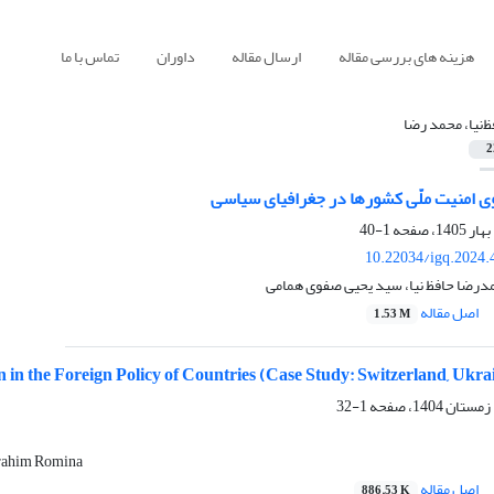
هزینه های بررسی مقاله
ارسال مقاله
داوران
تماس با ما
ظ‌نیا، محمد رضا
2
وی امنیت ملّی کشورها در جغرافیای سیاسی
1-40
10.22034/igq.2024.
مدرضا حافظ نیا، سید یحیی صفوی همامی
اصل مقاله
1.53 M
 in the Foreign Policy of Countries (Case Study: Switzerland, Ukra
1-32
brahim Romina
اصل مقاله
886.53 K