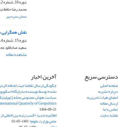
دوره 16، شماره 2، تابستان 1399، صفحه
محمد رضا حافظ نیا
سخن سردبیر
نقش همگرایی من
دوره 15، شماره 4، زمستان 1398، صفحه
سعید صادقلو، محمد
مشاهده مقاله
دسترسی سریع
آخرین اخبار
صفحه اصلی
چگونگی ارسال تقاضا جهت اضافه کردن 
درباره نشریه
نشده توسط نویسنده به پایگاه اسکوپ
اعضای هیات تحریریه
سیاست هوش مصنوعی مجله ژئوپلیتی
ارسال مقاله
International Quarterly of Geopolitics
تماس با ما
1404-09-21
نقشه سایت
اطلاعیه جدید *کسب رتبه بین المللی ا
علمی وزارت علوم*
1401-05-02