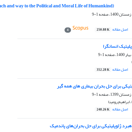
ach and way to the Political and Moral Life of Humankind)
1-9
اصل مقاله
250.88 K
4
لیتیک انسانگرا
1-9
اصل مقاله
352.28 K
تیکی برای حل بحران بیماری های همه گیر
1-9
 ابراهیم رومینا
اصل مقاله
248.26 K
هبرد ژئوپلیتیکی برای حل بحران‌های پاندمیک