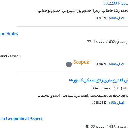
10.22034/igq.
حمد رضا حافظ نیا، زهرا احمدی پور، سیروس احمدی نوحدانی
اصل مقاله
1.01 M
 of States
1-32
ivand Zamani
اصل مقاله
1.08 M
1
ش قلمروسازی ژئوپلیتیکی کشورها
1-33
 رضا حافظ نیا، محمدحسین افشردی، سیروس احمدی نوحدانی
اصل مقاله
1018.28 K
f a Geopolitical Aspect
22-40