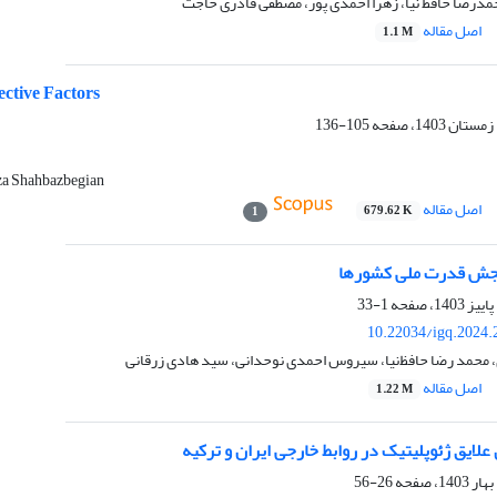
مدرضا حافظ نیا، زهرا احمدی پور، مصطفی قادری حاجت
اصل مقاله
1.1 M
fective Factors
105-136
a Shahbazbegian
اصل مقاله
679.62 K
1
جش قدرت ملی کشورها
1-33
10.22034/igq.2024.
، محمد رضا حافظ‌نیا، سیروس احمدی نوحدانی، سید هادی زرقانی
اصل مقاله
1.22 M
 علایق ژئوپلیتیک در روابط خارجی ایران و ترکیه
26-56