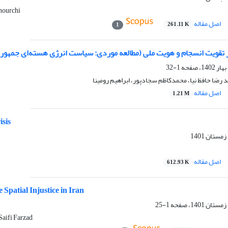
hourchi
اصل مقاله
261.11 K
1
قویت انسجام و هویت ملی (مطالعه موردی: سیاست انرژی هسته‌ای جمهوری
1-32
مد رضا حافظ نیا، محمدکاظم سجادپور، ابراهیم رومینا
اصل مقاله
1.21 M
isis
اصل مقاله
612.93 K
 Spatial Injustice in Iran
1-25
aifi Farzad