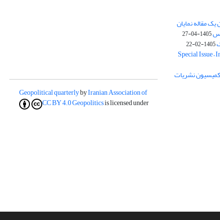
یک مقاله نمایان
وس
1405-04-27
ک
1405-02-22
Special Issue – 
ز کمیسیون نشریات
Geopolitical quarterly
by
Iranian Association of
CC BY 4.0
Geopolitics
is licensed under