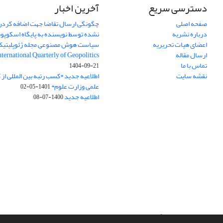
دسترسی سریع
آخرین اخبار
صفحه اصلی
چگونگی ارسال تقاضا جهت اضافه کردن 
درباره نشریه
نشده توسط نویسنده به پایگاه اسکوپ
اعضای هیات تحریریه
سیاست هوش مصنوعی مجله ژئوپلیتی
ارسال مقاله
International Quarterly of Geopolitics
تماس با ما
1404-09-21
نقشه سایت
اطلاعیه جدید *کسب رتبه بین المللی ا
علمی وزارت علوم*
1401-05-02
اطلاعیه جدید
1400-07-08
سامانه مدیریت نشریات علمی.
طراحی و پیاده سازی از
سیناوب