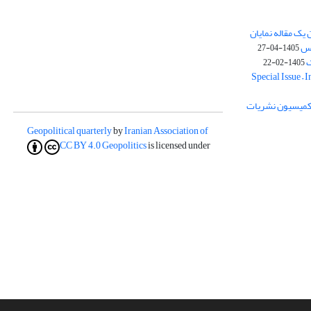
یک مقاله نمایان
وس
1405-04-27
ک
1405-02-22
Special Issue – 
ز کمیسیون نشریات
Geopolitical quarterly
by
Iranian Association of
CC BY 4.0
Geopolitics
is licensed under