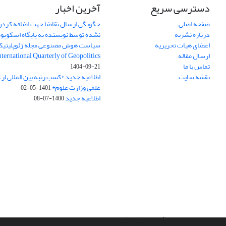
دسترسی سریع
آخرین اخبار
صفحه اصلی
چگونگی ارسال تقاضا جهت اضافه کردن 
درباره نشریه
نشده توسط نویسنده به پایگاه اسکوپ
اعضای هیات تحریریه
سیاست هوش مصنوعی مجله ژئوپلیتی
ارسال مقاله
International Quarterly of Geopolitics
تماس با ما
1404-09-21
نقشه سایت
اطلاعیه جدید *کسب رتبه بین المللی ا
علمی وزارت علوم*
1401-05-02
اطلاعیه جدید
1400-07-08
سامانه مدیریت نشریات علمی.
طراحی و پیاده سازی از
سیناوب