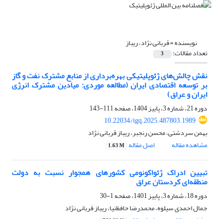
نویسنده =
قربانی نژاد، ریباز
تعداد مقالات:
3
نقش چالش‌های ژئوپلیتیکی بهره‌برداری از منابع مشترک نفت و گاز
بر توسعه اقتصادی ایران (مطالعه موردی: میادین مشترک انرژی
ایران و عراق)
دوره 21، شماره 3، پاییز 1404، صفحه
111-143
10.22034/igq.2025.487803.1989
بهمن سردشتی، محسن رنجبر، ریباز قربانی نژاد
مشاهده مقاله
اصل مقاله
1.63 M
تبیین ادراک ژئواکونومی کشورهای همجوار نسبت به دولت
منطقه‌ای کردستان عراق
دوره 18، شماره 3، پاییز 1401، صفحه
1-30
جمال احمدی سیلوه، محمد‌رضا حافظ‌نیا، ریباز قربانی نژاد