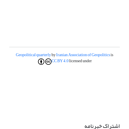
Geopolitical quarterly
by
Iranian Association of Geopolitics
is
CC BY 4.0
licensed under
اشتراک خبرنامه