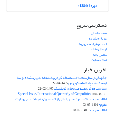
دوره 1 (1384)
دسترسی سریع
صفحه اصلی
درباره نشریه
اعضای هیات تحریریه
ارسال مقاله
تماس با ما
نقشه سایت
آخرین اخبار
چگونگی ارسال تقاضا جهت اضافه کردن یک مقاله نمایان نشده توسط
نویسنده به پایگاه اسکوپوس
1405-04-27
سیاست هوش مصنوعی مجله ژئوپلیتیک
1405-02-22
Special Issue – International Quarterly of Geopolitics
1404-09-21
اطلاعیه جدید *کسب رتبه بین المللی از کمیسیون نشریات علمی وزارت
علوم*
1401-05-02
اطلاعیه جدید
1400-07-08